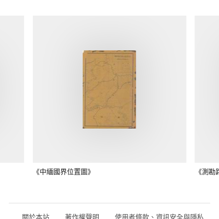
《中緬國界位置圖》
《測勘
關於本站
著作權聲明
使用者條款、資訊安全與隱私