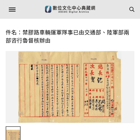
件名：禁膠路車輛運軍隊事已由交通部、陸軍部兩
部咨行魯督核辦由