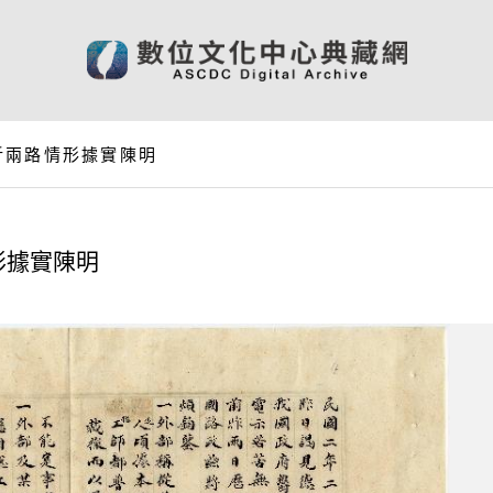
沂兩路情形據實陳明
形據實陳明