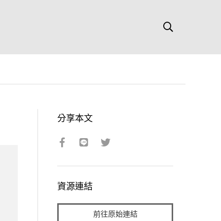
分享本文
資源連結
前往原始連結