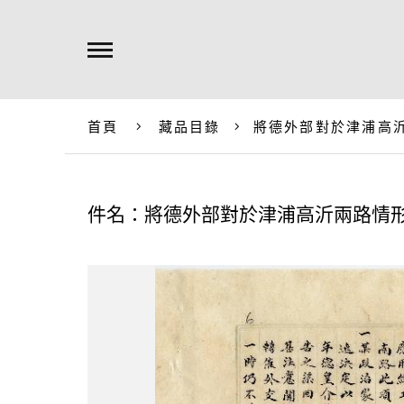
首頁
藏品目錄
將德外部對於津浦高
件名：將德外部對於津浦高沂兩路情