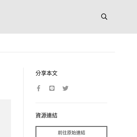
分享本文
資源連結
前往原始連結