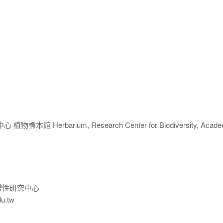
 Herbarium, Research Center for Biodiversity, Acade
樣性研究中心
du.tw