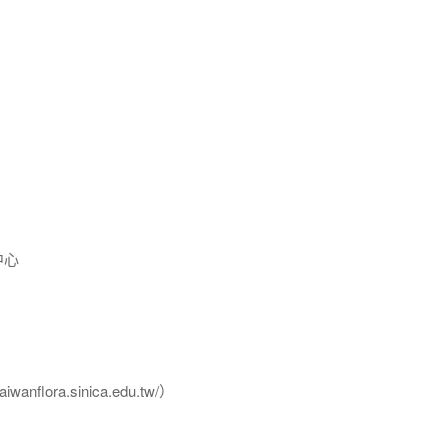
中心
flora.sinica.edu.tw/）