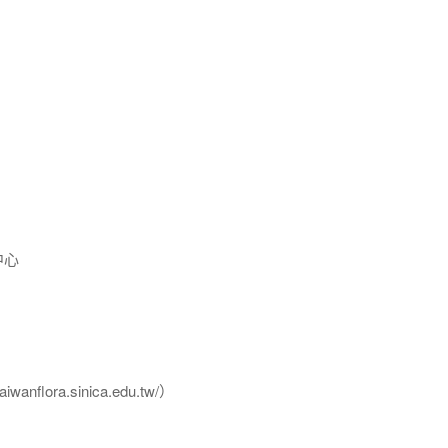
中心
flora.sinica.edu.tw/）