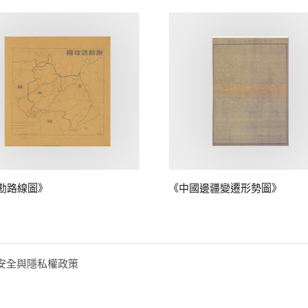
勘路線圖》
《中國邊疆變遷形勢圖》
安全與隱私權政策