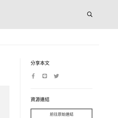
分享本文
資源連結
前往原始連結