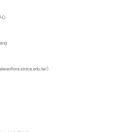
中心
ang
flora.sinica.edu.tw/）