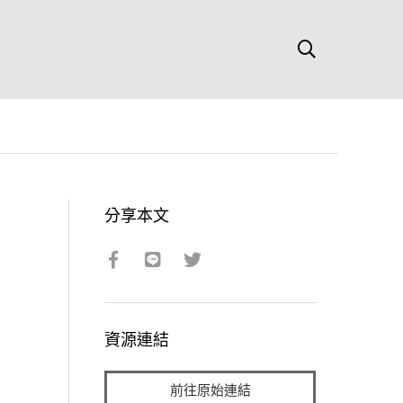
分享本文
資源連結
前往原始連結