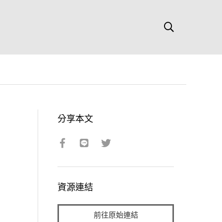
分享本文
資源連結
前往原始連結