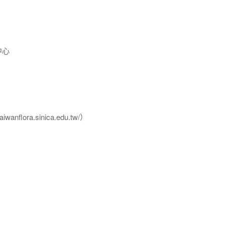
中心
flora.sinica.edu.tw/）