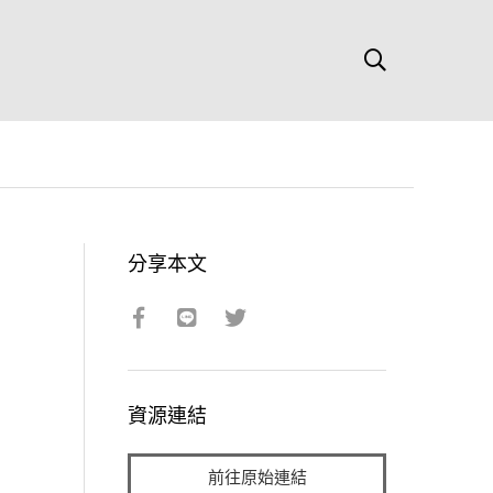
分享本文
資源連結
前往原始連結