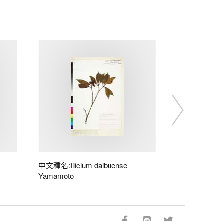
中文種名:Illicium daibuense
Yamamoto