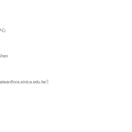
中心
hen
flora.sinica.edu.tw/）