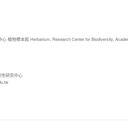
 Herbarium, Research Center for Biodiversity, Acade
樣性研究中心
du.tw