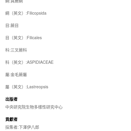
綱:真蕨綱
綱（英文）:Filicopsida
目:蕨目
目（英文）:Filicales
科:三叉蕨科
科（英文）:ASPIDIACEAE
屬:金毛蕨屬
屬（英文）:Lastreopsis
出版者
中央研究院生物多樣性研究中心
貢獻者
採集者:下澤伊八郎