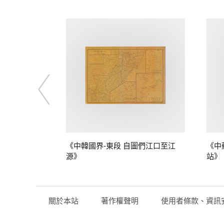
》
《中韓國界-東段 自圖們江口至江
《中
源》
站》
關於本站
著作權聲明
使用者條款、資訊