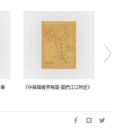
吉春
《中蘇韓邊界略圖-圖們江口附近》