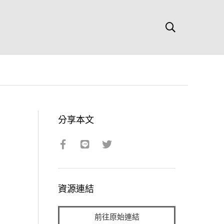
分享本文
資源連結
前往原始連結