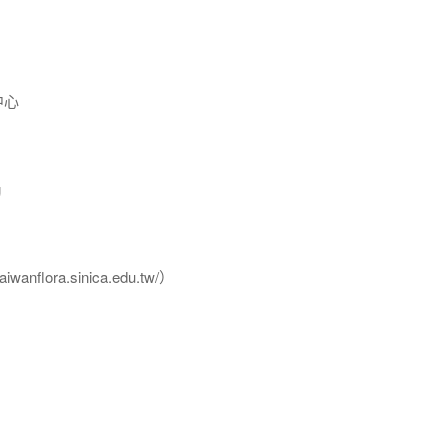
中心
g
flora.sinica.edu.tw/）