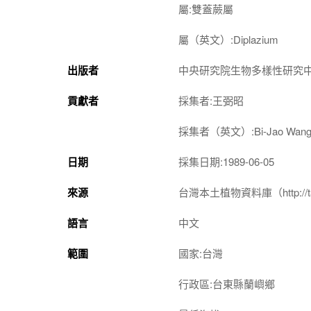
屬:雙蓋蕨屬
屬（英文）:Diplazium
出版者
中央研究院生物多樣性研究
貢獻者
採集者:王弼昭
採集者（英文）:Bi-Jao Wan
日期
採集日期:1989-06-05
來源
台灣本土植物資料庫（http://taiwan
語言
中文
範圍
國家:台灣
行政區:台東縣蘭嶼鄉