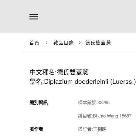
首頁
藏品目錄
德氏雙蓋蕨
中文種名:德氏雙蓋蕨
學名:Diplazium doederleinii (Luerss.
識別資訊
標本館號:32285
編目號:Bi-Jao Wang 15687
著作者
鑑訂者:王弼昭