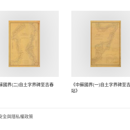
蘇國界(二)自土字界碑至吉春
《中蘇國界(一)自土字界碑至
站》
安全與隱私權政策