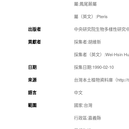
屬:鳳尾蕨屬
屬（英文）:Pteris
出版者
中央研究院生物多樣性研究
貢獻者
採集者:胡維新
採集者（英文）:Wei-Hsin H
日期
採集日期:1990-02-10
來源
台灣本土植物資料庫（http://taiwan
語言
中文
範圍
國家:台灣
行政區:嘉義縣