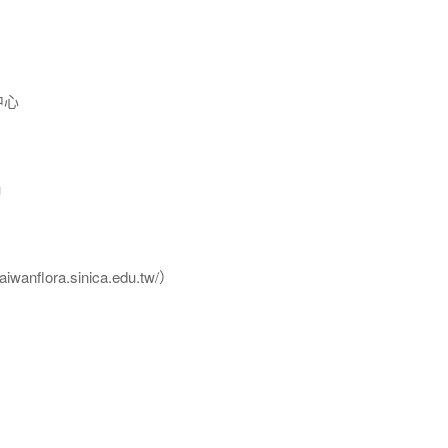
中心
u
flora.sinica.edu.tw/）