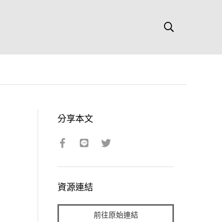
分享本文
資源連結
前往原始連結