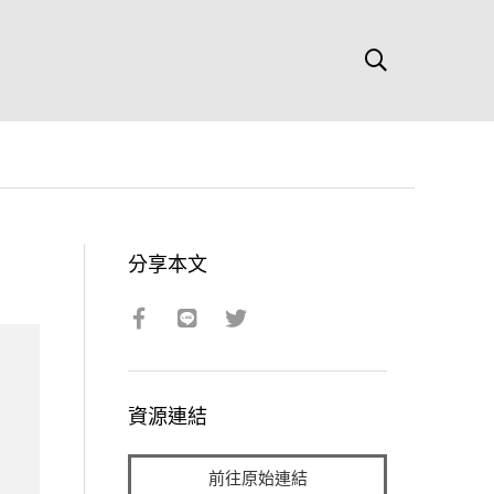
分享本文
資源連結
前往原始連結