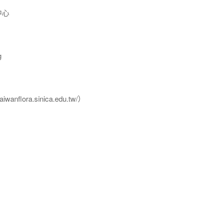
中心
g
flora.sinica.edu.tw/）