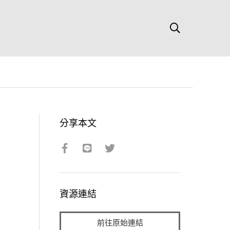
分享本文
資源連結
前往原始連結