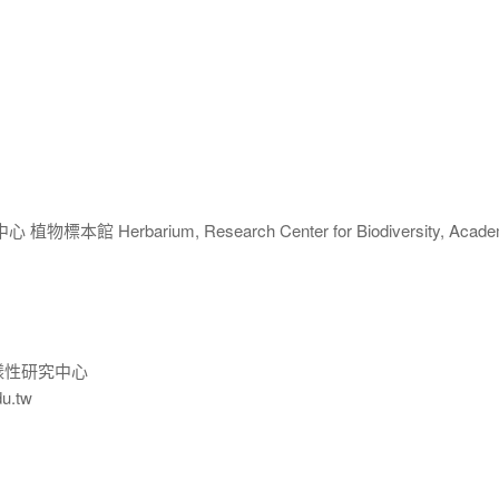
 Herbarium, Research Center for Biodiversity, Acade
樣性研究中心
du.tw