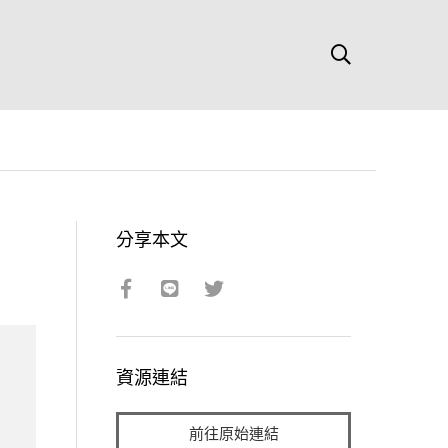
分享本文
資源連結
前往原始連結