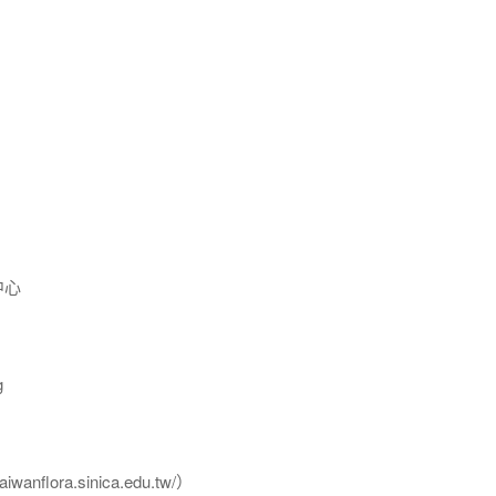
中心
g
flora.sinica.edu.tw/）