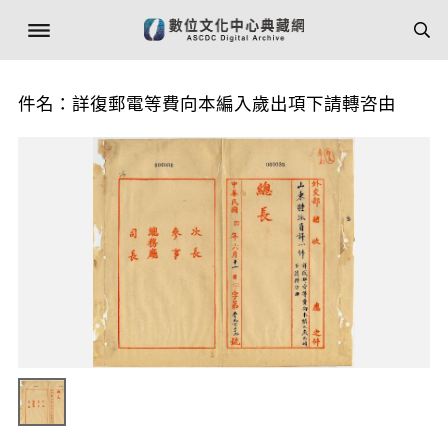
件名：詳復郵電等費向本編入歲出項下請轉咨由