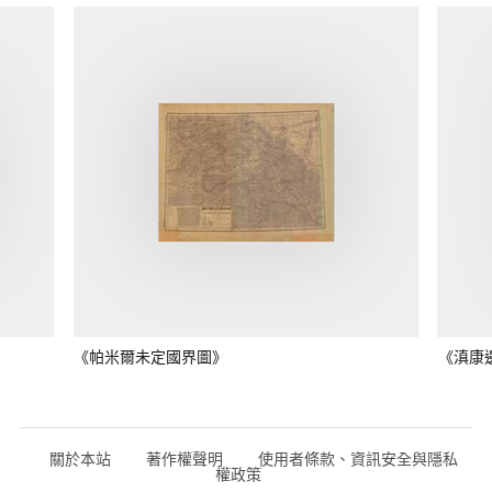
《帕米爾未定國界圖》
《滇康
關於本站
著作權聲明
使用者條款、資訊安全與隱私
權政策