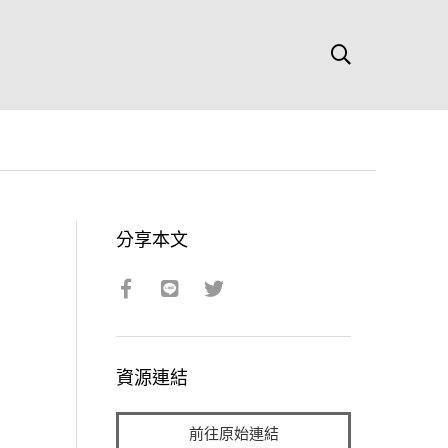
分享本文
資源連結
前往原始連結