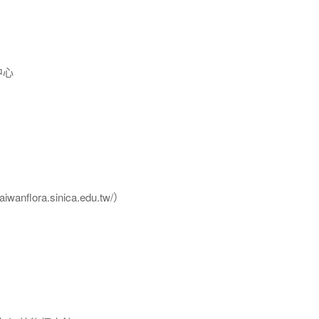
中心
flora.sinica.edu.tw/）