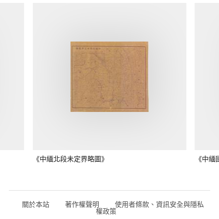
《中緬北段未定界略圖》
《中緬
關於本站
著作權聲明
使用者條款、資訊安全與隱私
權政策