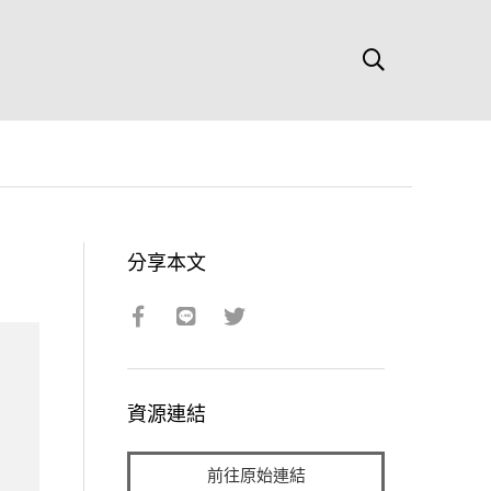
分享本文
資源連結
前往原始連結