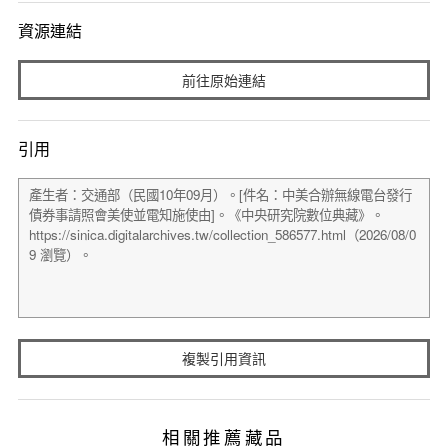
資源連結
前往原始連結
引用
複製引用資訊
相關推薦藏品