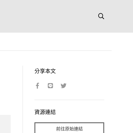
分享本文
資源連結
前往原始連結