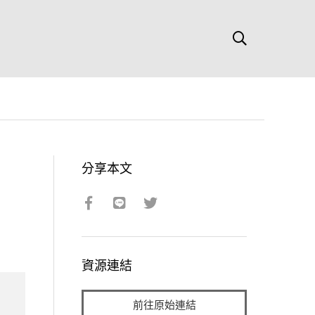
分享本文
資源連結
前往原始連結