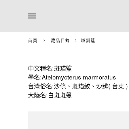
首頁
藏品目錄
斑貓鯊
中文種名:斑貓鯊
學名:Atelomycterus marmoratus
台灣俗名:沙條、斑貓鮫、沙鰷( 台東 )
大陸名:白斑斑鯊