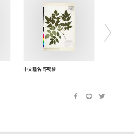
中文種名:野鴨椿