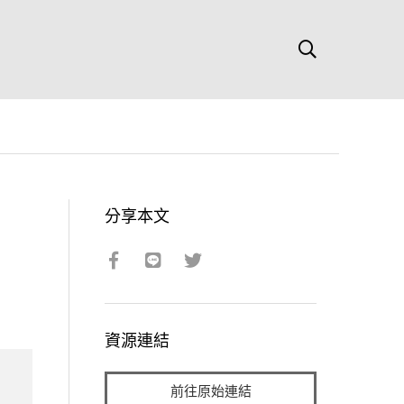
分享本文
資源連結
前往原始連結