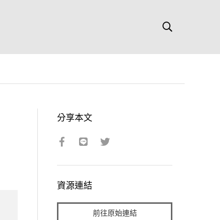
分享本文
資源連結
前往原始連結