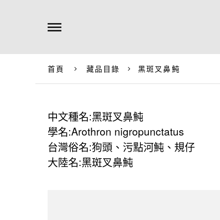
首頁
藏品目錄
黑斑叉鼻魨
中文種名:黑斑叉鼻魨
學名:Arothron nigropunctatus
台灣俗名:狗頭、污點河魨、規仔
大陸名:黑斑叉鼻魨