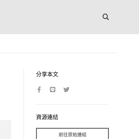
分享本文
資源連結
前往原始連結