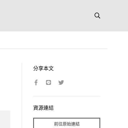
分享本文
資源連結
前往原始連結