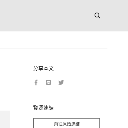
分享本文
資源連結
前往原始連結