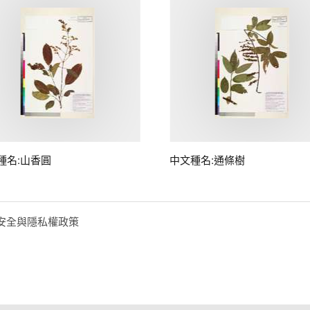
種名:山香圓
中文種名:通條樹
安全與隱私權政策