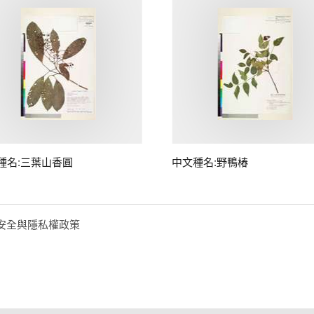
種名:三葉山香圓
中文種名:野鴨椿
安全與隱私權政策