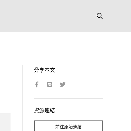
分享本文
資源連結
前往原始連結