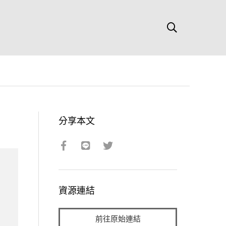
分享本文
資源連結
前往原始連結