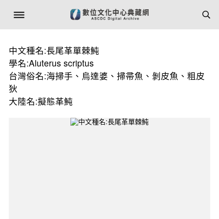
中文種名:長尾革單棘魨
學名:Aluterus scriptus
台灣俗名:海掃手、烏達婆、掃帚魚、剝皮魚、粗皮
狄
大陸名:擬態革魨