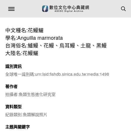
中文種名:花鰻鱺
學名:Anguilla marmorata
台灣俗名:鱸鰻、花鰻、烏耳鰻、土龍、黑鰻
大陸名:花鰻鱺
識別資訊
全球唯一識別碼:urn:lsid:fishdb.sinica.edu.tw:media:1498
著作者
拍攝者:魚類生態進化研究室
資料類型
紀錄類別:魚類解說照片
主題與關鍵字