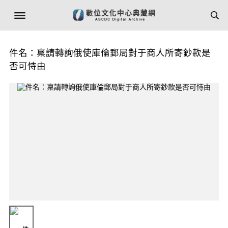
件名：稟請轉詢俄使庫倫郵局對于商人所寄鈔款是
否可恃由