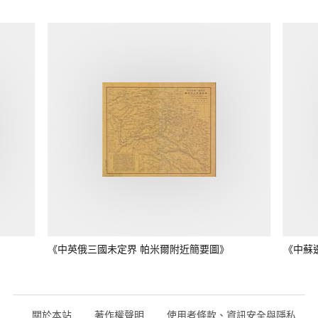
《中英俄三國未定界 帕米爾附近簡要圖》
《中蘇
關於本站
著作權聲明
使用者條款、資訊安全與隱私