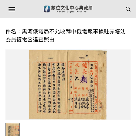
件名：黑河俄電局不允收轉中俄電報事據駐赤塔沈
委員復電函達查照由