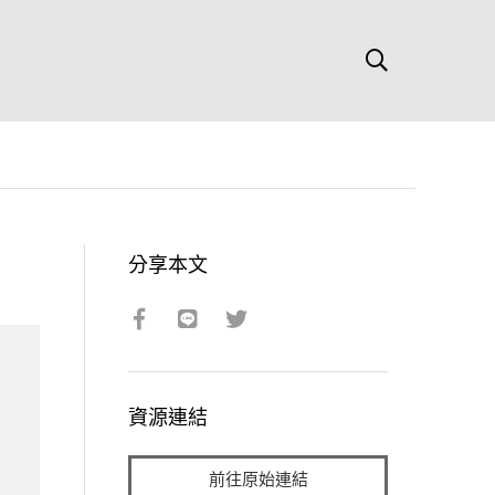
分享本文
資源連結
前往原始連結