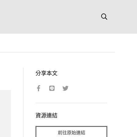
分享本文
資源連結
前往原始連結