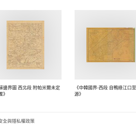
蘇邊界圖 西北段 附帕米爾未定
《中韓國界-西段 自鴨綠江口
置》
源》
安全與隱私權政策