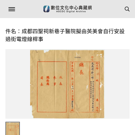
件名：成都四聖祠新巷子醫院擬由英美會自行安設
過街電燈線桿事