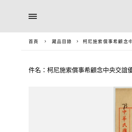
首頁
藏品目錄
柯尼施索償事希顧念
件名：柯尼施索償事希顧念中央交誼