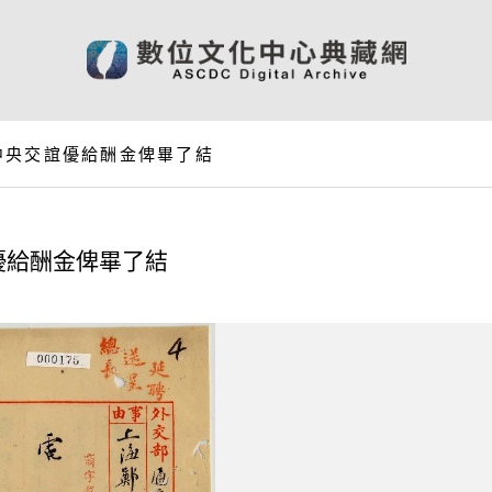
中央交誼優給酬金俾畢了結
優給酬金俾畢了結