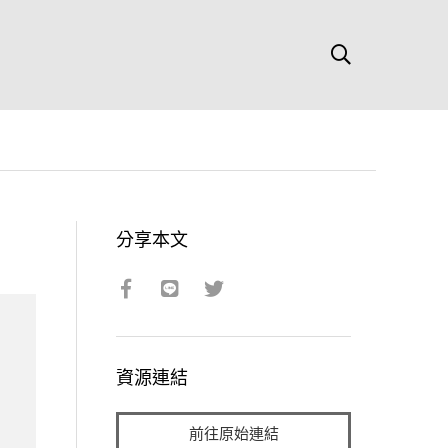
分享本文
資源連結
前往原始連結