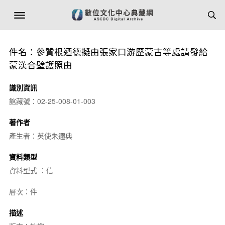
件名：參贊根迺德擬由張家口游歷蒙古等處請發給
蒙漢合璧護照由
識別資訊
館藏號：02-25-008-01-003
著作者
產生者：英使朱邇典
資料類型
資料型式 ：信
層次：件
描述