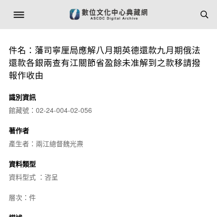
件名：藩司寧厘局應解八月期英德還款九月期俄法
還款各銀兩查有江關節省盈餘未准解到之款移請撥
報作收由
識別資訊
館藏號：02-24-004-02-056
著作者
產生者：兩江總督魏光燾
資料類型
資料型式 ：咨呈
層次：件