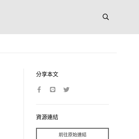
分享本文
資源連結
前往原始連結