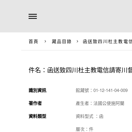
首頁
藏品目錄
函送致四川杜主教電
件名：函送致四川杜主教電信請寄川
識別資訊
館藏號：01-12-141-04-009
著作者
產生者：法國公使施阿蘭
資料類型
資料型式 ：函
層次：件