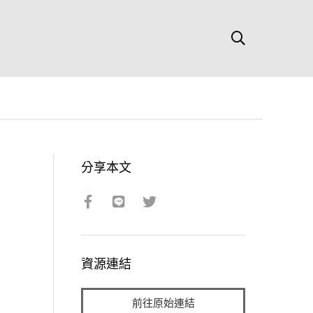
分享本文
資源連結
前往原始連結