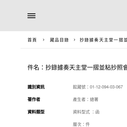
首頁
藏品目錄
抄錄據奏天主堂一摺
件名：抄錄據奏天主堂一摺並粘抄照
識別資訊
館藏號：01-12-094-03-067
著作者
產生者：總署
資料類型
資料型式 ：函
層次：件