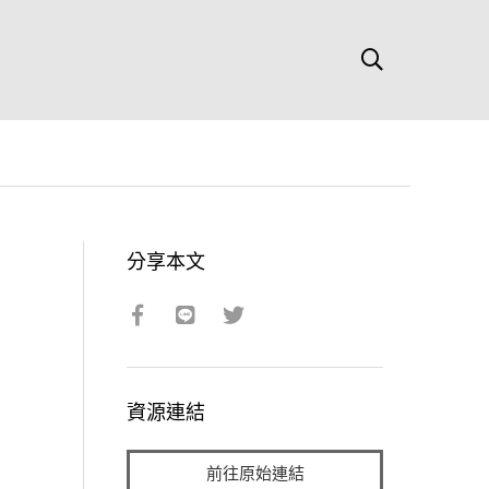
分享本文
資源連結
前往原始連結