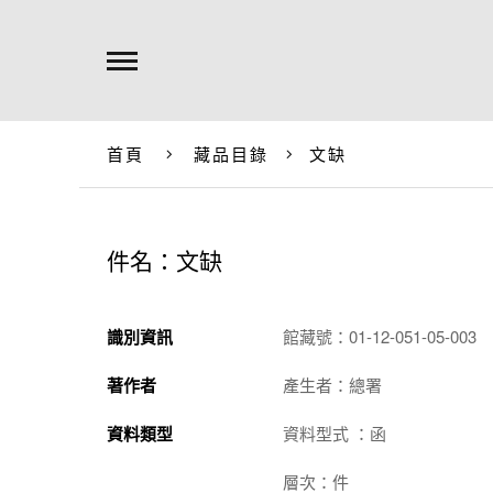
首頁
藏品目錄
文缺
件名：文缺
識別資訊
館藏號：01-12-051-05-003
著作者
產生者：總署
資料類型
資料型式 ：函
層次：件