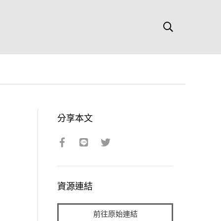
分享本文
資源連結
前往原始連結