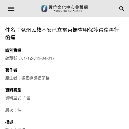
件名：兗州民教不安已立電東撫查明保護得復再行
函達
識別資訊
館藏號：01-12-049-04-017
著作者
產生者：德國繙譯福蘭格
資料類型
資料型式 ：函
層次：件
描述