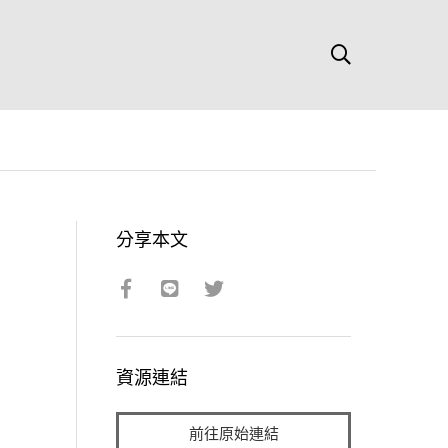
分享本文
資源連結
前往原始連結