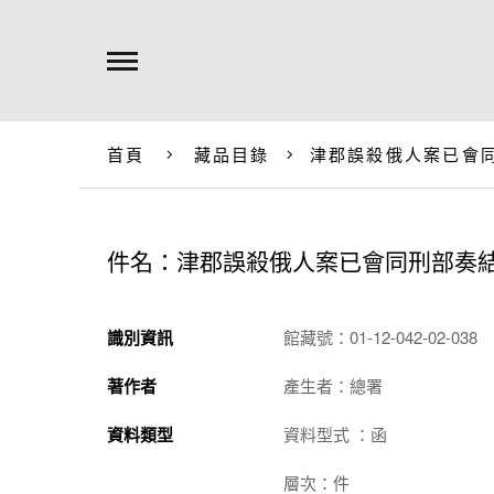
首頁
藏品目錄
津郡誤殺俄人案已會
件名：津郡誤殺俄人案已會同刑部奏
識別資訊
館藏號：01-12-042-02-038
著作者
產生者：總署
資料類型
資料型式 ：函
層次：件