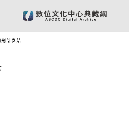
同刑部奏結
結