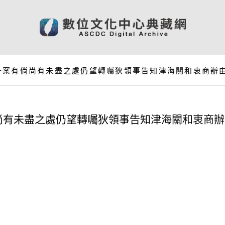
一案有倘尚有未盡之處仍望轉囑狄領事告知津海關和衷商辦
尚有未盡之處仍望轉囑狄領事告知津海關和衷商辦