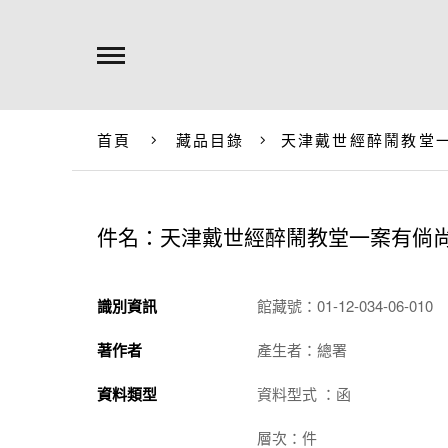
首頁
藏品目錄
天津戴世經醉鬧教堂
件名：天津戴世經醉鬧教堂一案有倘
識別資訊
館藏號：01-12-034-06-010
著作者
產生者：總署
資料類型
資料型式 ：函
層次：件