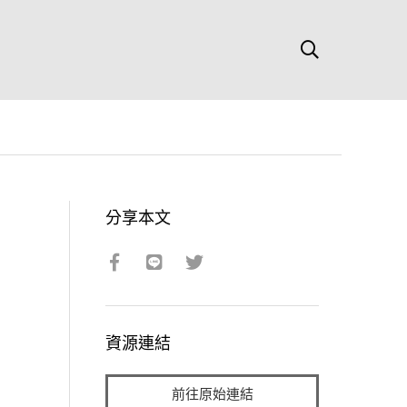
分享本文
資源連結
前往原始連結