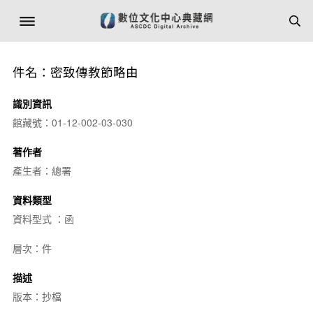
件名：密致傳教節略由
識別資訊
館藏號：01-12-002-03-030
著作者
產生者：總署
資料類型
資料型式 ：函
層次：件
描述
版本：抄檔