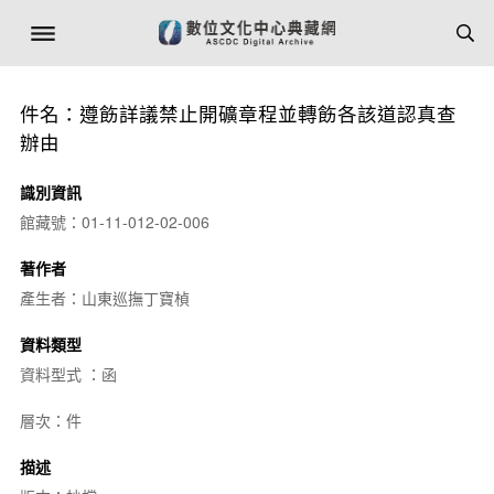
件名：遵飭詳議禁止開礦章程並轉飭各該道認真查
辦由
識別資訊
館藏號：01-11-012-02-006
著作者
產生者：山東巡撫丁寶楨
資料類型
資料型式 ：函
層次：件
描述