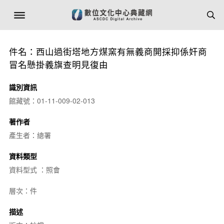
件名：西山過街塔地方煤窯有無義商開採抑係奸商
冒名懸掛義旗查明見復由
識別資訊
館藏號：01-11-009-02-013
著作者
產生者：總署
資料類型
資料型式 ：照會
層次：件
描述