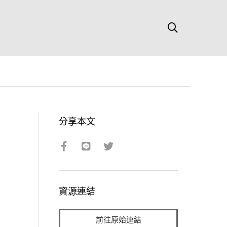
分享本文
資源連結
前往原始連結